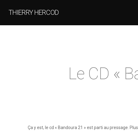
THIERRY HERCOD
Le CD « B
Ça y est, le cd « Bandoura 21 » est parti au pressage. Plu