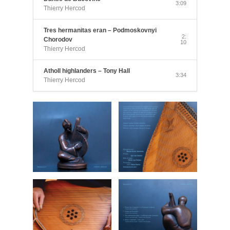
3:09
Thierry Hercod
Tres hermanitas eran – Podmoskovnyi
2:
Chorodov
10
Thierry Hercod
Atholl highlanders – Tony Hall
3:34
Thierry Hercod